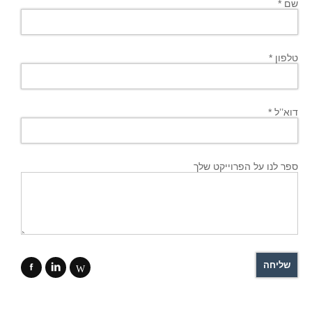
שם *
טלפון *
דוא’’ל *
ספר לנו על הפרוייקט שלך
f
i
W