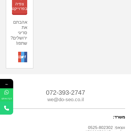
צפיה
בפרוייקט
אהבתם
את
סריגי
ירושלים?
שתפו!
o
t
f
←
072-393-2747
we@do-seo.co.il
דברו איתנו
משרד:
ווצאפ: 0525-802302