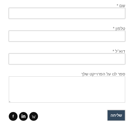
שם *
טלפון *
דוא’’ל *
ספר לנו על הפרוייקט שלך
f
i
W