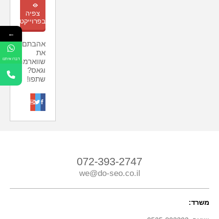
m
צפיה
בפרוייקט
←
אהבתם
את
דברו איתנו
שווארמה
וגאס?
שתפו!
o
t
f
072-393-2747
we@do-seo.co.il
משרד: