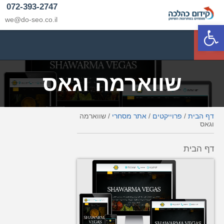
072-393-2747
we@do-seo.co.il
פתח סרגל נגישות
p
שווארמה וגאס
דף הבית
/
פרוייקטים
/
אתר מסחרי
/
שווארמה
וגאס
דף הבית