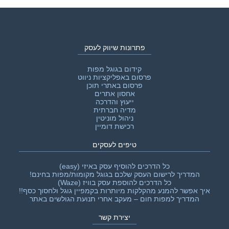
פתרונות שיווק לעסק
קידום בגוגל מפות
פרסום באפליקציות ניווט
פרסום באתרי תוכן
אחסון אתרים
ייעוץ והדרכה
מדיה חברתית
ניהול מוניטין
רכישת דומיין
טיפים לעסקים
כל הדרכים להוסיף עסק באיזי (easy)
המדריך לרישום העסק שלכם בגוגל מקומות/מפות בחינם!
כל הדרכים להוספת עסק בוויז (Waze)
איך אפשר להמנע מהקלקות מיותרות בקמפיין גוגל ולחסוך כסף!!‎
המדריך למפות חום – מעקב אחרי תנועת הגולשים באתר
יצירת קשר