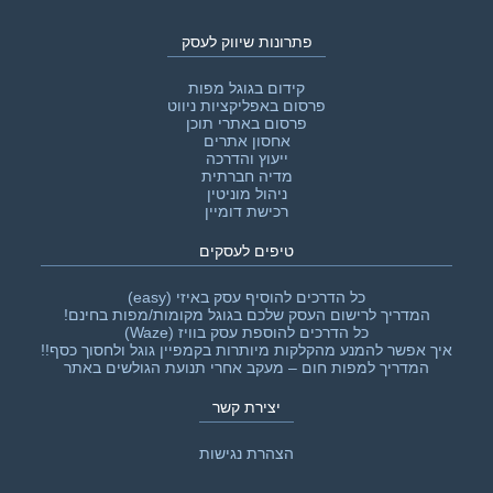
פתרונות שיווק לעסק
קידום בגוגל מפות
פרסום באפליקציות ניווט
פרסום באתרי תוכן
אחסון אתרים
ייעוץ והדרכה
מדיה חברתית
ניהול מוניטין
רכישת דומיין
טיפים לעסקים
כל הדרכים להוסיף עסק באיזי (easy)
המדריך לרישום העסק שלכם בגוגל מקומות/מפות בחינם!
כל הדרכים להוספת עסק בוויז (Waze)
איך אפשר להמנע מהקלקות מיותרות בקמפיין גוגל ולחסוך כסף!!‎
המדריך למפות חום – מעקב אחרי תנועת הגולשים באתר
יצירת קשר
הצהרת נגישות