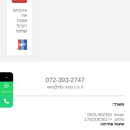
אהבתם
את
אסנת
רובין?
שתפו!
o
t
f
←
072-393-2747
we@do-seo.co.il
דברו איתנו
משרד:
ווצאפ: 0525-802302
טלפון: +17023353017
שעות פתיחה: