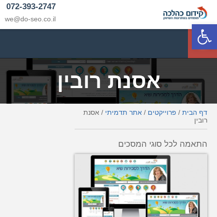
072-393-2747
we@do-seo.co.il
פתח סרגל נגישות
p
אסנת רובין
דף הבית
/
פרוייקטים
/
אתר תדמיתי
/
אסנת
רובין
התאמה לכל סוגי המסכים