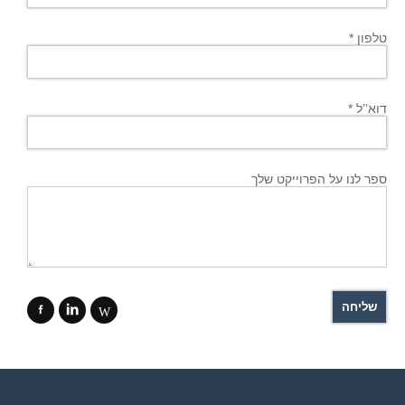
טלפון *
דוא’’ל *
ספר לנו על הפרוייקט שלך
f
i
W