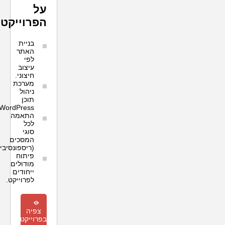
על
הפרוייקט:
בניית
האתר
לפי
עיצוב
חיצוני.
מערכת
ניהול
תוכן
WordPress.
התאמה
לכל
סוגי
המסכים
(ריספונסיבי)
פיתוח
מודולים
ייחודים
לפרוייקט.
m
צפיה
בפרוייקט