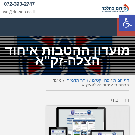
072-393-2747
we@do-seo.co.il
פתח סרגל נגישות
p
מועדון ההטבות איחוד
הצלה-זק"א
דף הבית
/
פרוייקטים
/
אתר תדמיתי
/
מועדון
ההטבות איחוד הצלה-זק"א
דף הבית