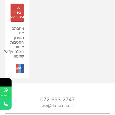
m
צפיה
בפרוייקט
אהבתם
את
מועדון
ההטבות
איחוד
הצלה-זק"א?
שתפו!
o
t
f
←
דברו איתנו
072-393-2747
we@do-seo.co.il