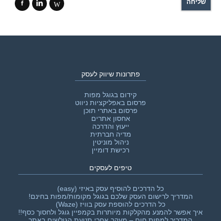
f
i
W
פתרונות שיווק לעסק
קידום בגוגל מפות
פרסום באפליקציות ניווט
פרסום באתרי תוכן
אחסון אתרים
ייעוץ והדרכה
מדיה חברתית
ניהול מוניטין
רכישת דומיין
טיפים לעסקים
כל הדרכים להוסיף עסק באיזי (easy)
המדריך לרישום העסק שלכם בגוגל מקומות/מפות בחינם!
כל הדרכים להוספת עסק בוויז (Waze)
איך אפשר להמנע מהקלקות מיותרות בקמפיין גוגל ולחסוך כסף!!‎
המדריך למפות חום – מעקב אחרי תנועת הגולשים באתר