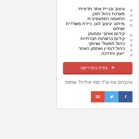
עיצוב ובניית אתר תדמיתי.
מערכת ניהול תוכן.
התאמה רספונסיבית.
מיתוג: עיצוב לוגו, ניירת משרדית
ושילוט.
קידום אורגני וממומן.
קידום ברשתות חברתיות.
ניהול תפעולי ושיווקי.
ניהול דומיין ואחסון האתר.
ייעוץ והדרכה.
m
צפיה בפרוייקט
אהבתם את עו"ד סמי איליה? שתפו!
o
t
f