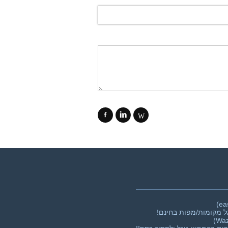
f
i
W
ל מקומות/מפות בחינם!