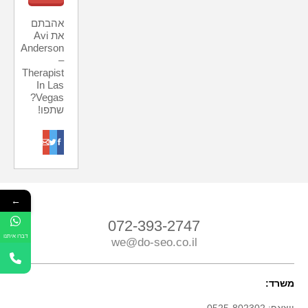
אהבתם
את Avi
Anderson
–
Therapist
In Las
Vegas?
שתפו!
o
t
f
←
072-393-2747
דברו איתנו
we@do-seo.co.il
משרד: