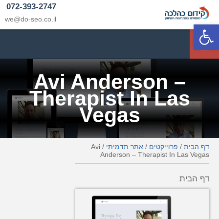
072-393-2747
we@do-seo.co.il
פתח סרגל נגישות
p
Avi Anderson –
Therapist In Las
Vegas
דף הבית
/
פרוייקטים
/
אתר תדמיתי
/
Avi
Anderson – Therapist In Las Vegas
דף הבית