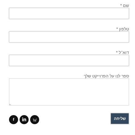
שם *
טלפון *
דוא’’ל *
ספר לנו על הפרוייקט שלך
f
i
W