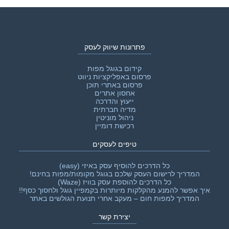
פתרונות שיווק לעסק
קידום בגוגל מפות
פרסום באפליקציות ניווט
פרסום באתרי תוכן
אחסון אתרים
ייעוץ והדרכה
מדיה חברתית
ניהול מוניטין
רכישת דומיין
טיפים לעסקים
כל הדרכים להוסיף עסק באיזי (easy)
המדריך לרישום העסק שלכם בגוגל מקומות/מפות בחינם!
כל הדרכים להוספת עסק בוויז (Waze)
איך אפשר להמנע מהקלקות מיותרות בקמפיין גוגל ולחסוך כסף!!‎
המדריך למפות חום – מעקב אחרי תנועת הגולשים באתר
יצירת קשר