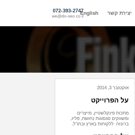
072-393-2747
יצירת קשר
English
we@do-seo.co.il
אוקטובר 3, 2014
על הפרוייקט
מתכות פינקלשטיין, מייצרים
ומשווקים סגסוגות נחושת, פליז,
ברונזה ללקוחות בארץ ובחו"ל.