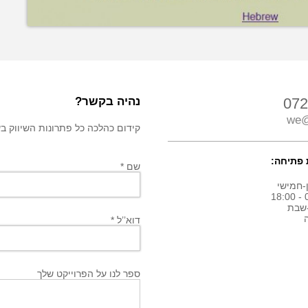
072
נהיה בקשר?
we@
קידום כהלכה כל פתרונות השיווק בשבילך! חיי
פתיחה:
שם *
-חמישי
0
שבת
דוא’’ל *
ספר לנו על הפרוייקט שלך