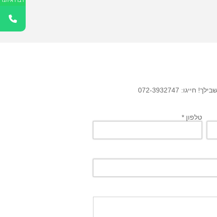
דברו איתנו
גו: 072-3932747
טלפון *