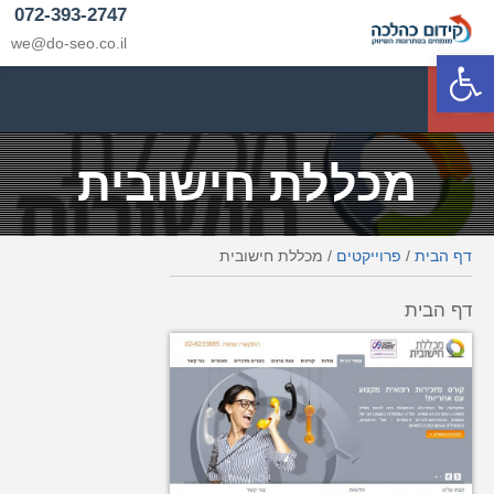
072-393-2747
we@do-seo.co.il
פתח סרגל נגישות
p
מכללת חישובית
דף הבית
/
פרוייקטים
/
מכללת חישובית
דף הבית