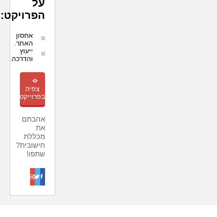
על
הפרויקט:
אחסון
האתר.
ייעוץ
והדרכה.
m
צפיה
בפרוייקט
אהבתם
את
מכללת
חישובית?
שתפו!
o
t
f