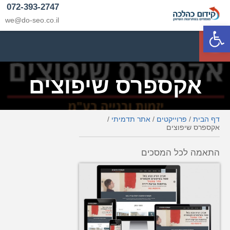
072-393-2747
we@do-seo.co.il
פתח סרגל נגישות
p
אקספרס שיפוצים
דף הבית
/
פרוייקטים
/
אתר תדמיתי
/
אקספרס שיפוצים
התאמה לכל המסכים