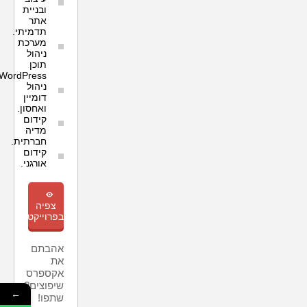
ובניית
אתר
תדמיתי.
מערכת
ניהול
תוכן
WordPress.
ניהול
דומיין
ואחסון.
קידום
מדיה
חברתית.
קידום
אורגני.
m
צפיה
בפרוייקט
אהבתם
את
אקספרס
שיפוצים?
←
שתפו!