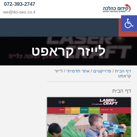
072-393-2747
we@do-seo.co.il
פתח סרגל נגישות
p
לייזר קראפט
דף הבית
/
פרוייקטים
/
אתר תדמיתי
/
לייזר
קראפט
דף הבית