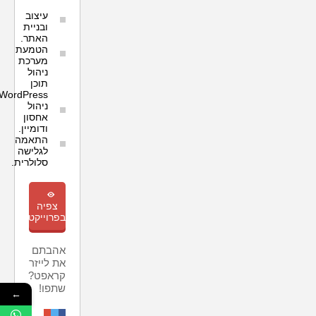
עיצוב
ובניית
האתר.
הטמעת
מערכת
ניהול
תוכן
WordPress.
ניהול
אחסון
ודומיין.
התאמה
לגלישה
סלולרית.
m
צפיה
בפרוייקט
אהבתם
את לייזר
קראפט?
שתפו!
←