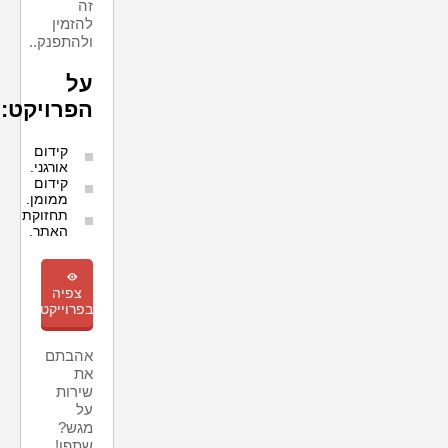
זה
להזמין
ולהתפנק..
על
הפרויקט:
קידום
אורגני.
קידום
ממומן.
תחזוקת
האתר.
m
צפיה
בפרוייקט
אהבתם
את
שירות
על
מגש?
שתפו!