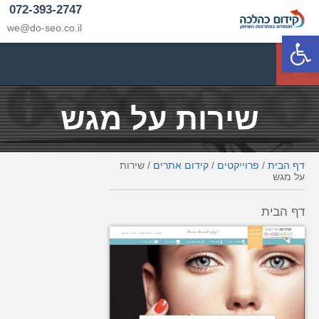
072-393-2747
we@do-seo.co.il
פתח סרגל נגישות
p
שירות על מגש
דף הבית
/
פרוייקטים
/
קידום אתרים
/
שירות
על מגש
דף הבית