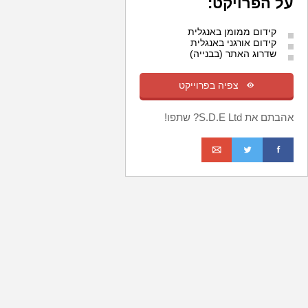
על הפרויקט:
קידום ממומן באנגלית
קידום אורגני באנגלית
שדרוג האתר (בבנייה)
m
צפיה בפרוייקט
אהבתם את S.D.E Ltd? שתפו!
o
t
f