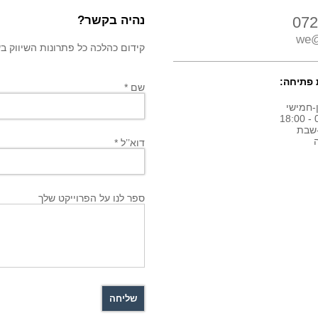
072
נהיה בקשר?
we@
קידום כהלכה כל פתרונות השיווק בשבילך! חיי
פתיחה:
שם *
-חמישי
0
שבת
דוא’’ל *
ספר לנו על הפרוייקט שלך