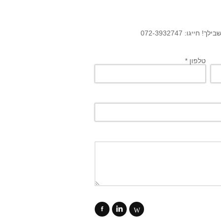
גו: 072-3932747
טלפון *
f
i
W