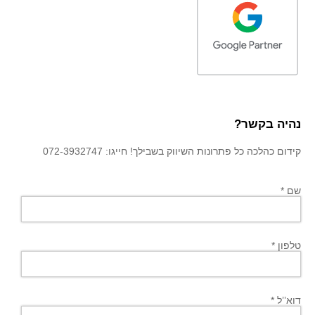
נהיה בקשר?
קידום כהלכה כל פתרונות השיווק בשבילך! חייגו: 072-3932747
שם *
טלפון *
דוא’’ל *