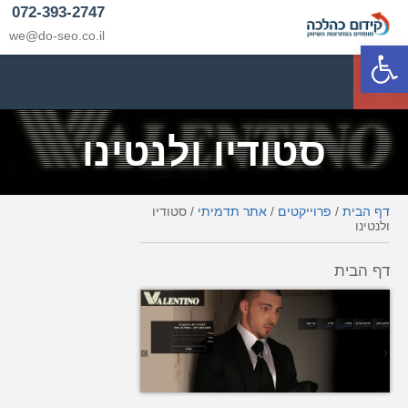
072-393-2747
we@do-seo.co.il
פתח סרגל נגישות
p
סטודיו ולנטינו
דף הבית
/
פרוייקטים
/
אתר תדמיתי
/
סטודיו
ולנטינו
דף הבית