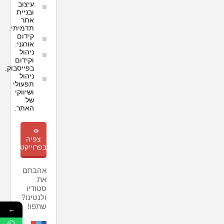
עיצוב
ובניית
אתר
תדמיתי.
קידום
אורגני.
ניהול
וקידום
בפייסבוק.
ניהול
תפעולי
ושיווקי
של
האתר.
m
צפיה
בפרוייקט
אהבתם
את
סטודיו
ולנטינו?
שתפו!
←