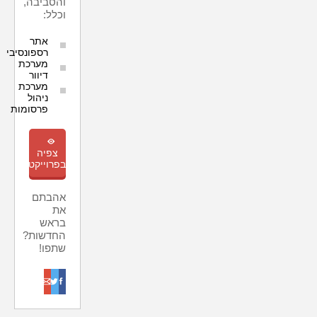
והסביבה,
וכלל:
אתר
רספונסיבי
מערכת
דיוור
מערכת
ניהול
פרסומות
m
צפיה
בפרוייקט
אהבתם
את
בראש
החדשות?
שתפו!
o
t
f