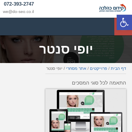
072-393-2747
we@do-seo.co.il
פתח סרגל נגישות
p
יופי סנטר
דף הבית
/
פרוייקטים
/
אתר מסחרי
/
יופי סנטר
התאמה לכל סוגי המסכים