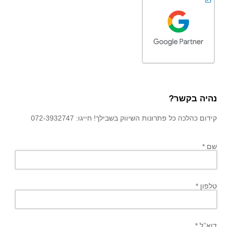
נהיה בקשר?
קידום כהלכה כל פתרונות השיווק בשבילך! חייגו: 072-3932747
שם *
טלפון *
דוא’’ל *