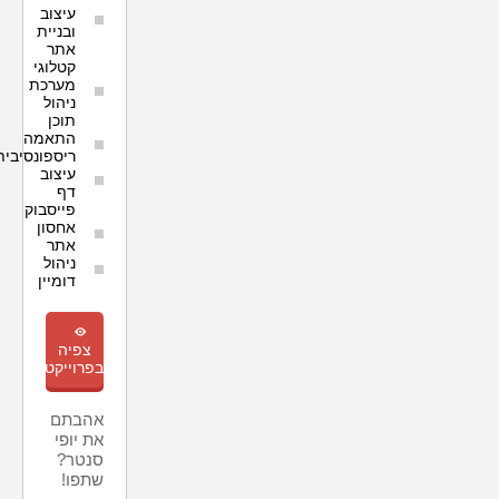
עיצוב
ובניית
אתר
קטלוגי
מערכת
ניהול
תוכן
התאמה
ריספונסיבית
עיצוב
דף
פייסבוק
אחסון
אתר
ניהול
דומיין
m
צפיה
בפרוייקט
אהבתם
את יופי
סנטר?
שתפו!