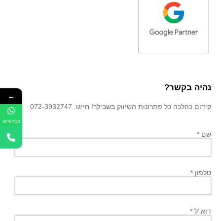
נהיה בקשר?
←
קידום כהלכה כל פתרונות השיווק בשבילך! חייגו: 072-3932747
דברו איתנו
שם *
טלפון *
דוא’’ל *