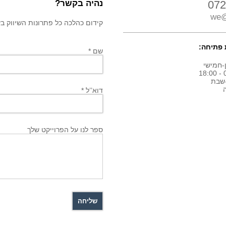
072
נהיה בקשר?
we@
קידום כהלכה כל פתרונות השיווק בשבילך! חיי
פתיחה:
שם *
-חמישי
0
שבת
דוא’’ל *
ספר לנו על הפרוייקט שלך