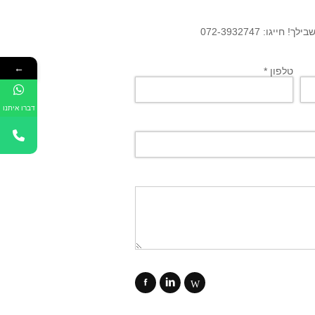
גו: 072-3932747
←
טלפון *
דברו איתנו
f
i
W