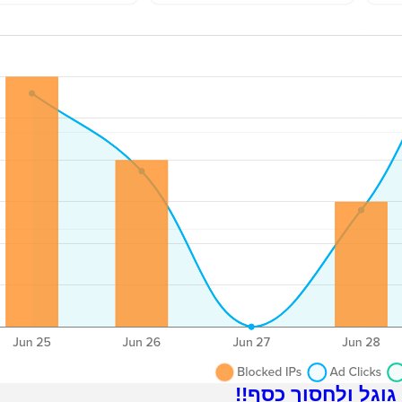
גל ולחסוך כסף!!‎