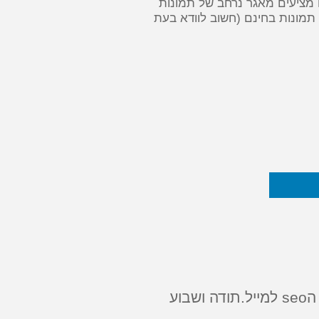
ם מציעים מאגר נרחב של תמונות
מונות בחינם (חשוב לוודא בעת
האם אפשר לשלוח לי את המאמר על העבודה עם תמונות והעבודה עם מערכת הseo למייל.תודה ושבוע