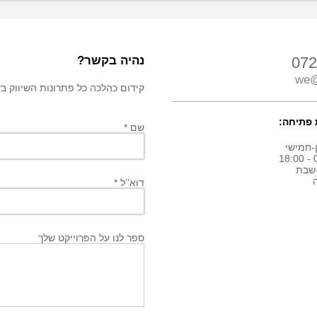
072
נהיה בקשר?
we@
קידום כהלכה כל פתרונות השיווק בשבילך! חיי
פתיחה:
שם *
-חמישי
0
שבת
דוא’’ל *
ספר לנו על הפרוייקט שלך