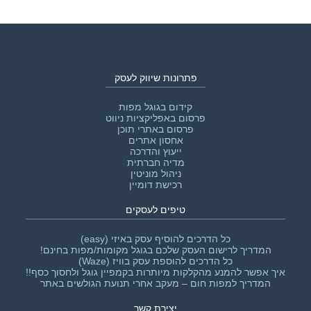
פתרונות שיווק לעסק
קידום בגוגל מפות
פרסום באפליקציות ניווט
פרסום באתרי תוכן
אחסון אתרים
ייעוץ והדרכה
מדיה חברתית
ניהול מוניטין
רכישת דומיין
טיפים לעסקים
כל הדרכים להוסיף עסק באיזי (easy)
המדריך לרישום העסק שלכם בגוגל מקומות/מפות בחינם!
כל הדרכים להוספת עסק בוויז (Waze)
איך אפשר להמנע מהקלקות מיותרות בקמפיין גוגל ולחסוך כסף!!‎
המדריך למפות חום – מעקב אחרי תנועת הגולשים באתר
יצירת קשר