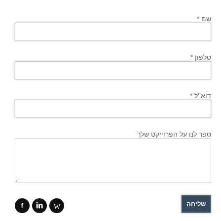
שם *
טלפון *
דוא’’ל *
ספר לנו על הפרוייקט שלך
f
i
W