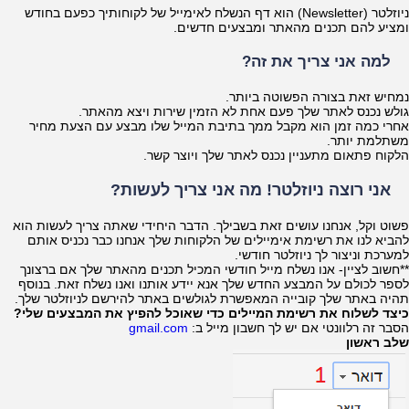
ניוזלטר (Newsletter) הוא דף הנשלח לאימייל של לקוחותיך כפעם בחודש
ומציע להם תכנים מהאתר ומבצעים חדשים.
למה אני צריך את זה?
נמחיש זאת בצורה הפשוטה ביותר.
גולש נכנס לאתר שלך פעם אחת לא הזמין שירות ויצא מהאתר.
אחרי כמה זמן הוא מקבל ממך בתיבת המייל שלו מבצע עם הצעת מחיר
משתלמת יותר.
הלקוח פתאום מתעניין נכנס לאתר שלך ויוצר קשר.
אני רוצה ניוזלטר! מה אני צריך לעשות?
פשוט וקל, אנחנו עושים זאת בשבילך. הדבר היחידי שאתה צריך לעשות הוא
להביא לנו את רשימת אימיילים של הלקוחות שלך אנחנו כבר נכניס אותם
למערכת וניצור לך ניוזלטר חודשי.
**חשוב לציין- אנו נשלח מייל חודשי המכיל תכנים מהאתר שלך אם ברצונך
לספר לכולם על המבצע החדש שלך אנא יידע אותנו ואנו נשלח זאת. בנוסף
תהיה באתר שלך קובייה המאפשרת לגולשים באתר להירשם לניוזלטר שלך.
כיצד לשלוח את רשימת המיילים כדי שאוכל להפיץ את המבצעים שלי?
הסבר זה רלוונטי אם יש לך חשבון מייל ב:
gmail.com
שלב ראשון