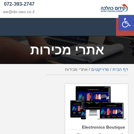
072-393-2747
we@do-seo.co.il
פתח סרגל נגישות
p
אתרי מכירות
דף הבית
/
פרוייקטים
/
אתרי מכירות
Electronics Boutique