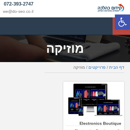
072-393-2747
we@do-seo.co.il
פתח סרגל נגישות
p
מוזיקה
דף הבית
/
פרוייקטים
/
מוזיקה
Electronics Boutique