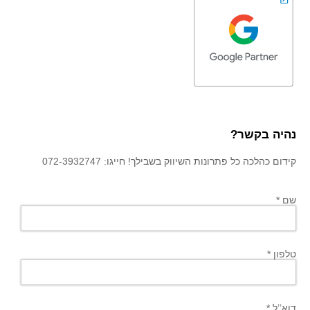
נהיה בקשר?
קידום כהלכה כל פתרונות השיווק בשבילך! חייגו: 072-3932747
שם *
טלפון *
דוא’’ל *