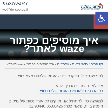
072-393-2747
we@do-seo.co.il
פתח סרגל נגישות
p
איך מוסיפים כפתור
waze לאתר?
דף הבית
/
כדאי לדעת
/
מדריכים
/
איך מוסיפים כפתור waze לאתר?
לפני שנתחיל, בדקו קודם שהעסק שלכם נמצא בוויז..
אם לא, היעזרו במדריך הבא:
כל הדרכים להוספת העסק שלכם לוויז
למעשה כדי להתחיל אנו זקוקים לקואורדינטות של מיקום
העסק בוויז, נראה ככה: 35.08426 32.93440