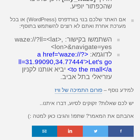
שהכפתור יופיע.
אם האתר שלכם בנוי בוורדפרס (WordPress) או בכל
מערכת אחרת ואתם לא רוצים להשתמש בתוסף:
השתמשו בקישור: waze://?ll=<lat>,
<lon>&navigate=yes
לדוגמא:
<a href='waze://?
ll=31.99090,34.77444'>Let's go
to the mall</a>
יביא אותנו לקניון
עזריאלי בתל אביב.
למידע נוסף –
פורום התמיכה של וויז
יש לכם שאלות? זקוקים לסיוע, דברו איתנו..
אהבתם את המאמר? שתפו! והגיבו כאן למטה :)
o
i
t
f