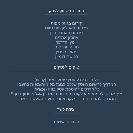
פתרונות שיווק לעסק
קידום בגוגל מפות
פרסום באפליקציות ניווט
פרסום באתרי תוכן
אחסון אתרים
ייעוץ והדרכה
מדיה חברתית
ניהול מוניטין
רכישת דומיין
טיפים לעסקים
כל הדרכים להוסיף עסק באיזי (easy)
המדריך לרישום העסק שלכם בגוגל מקומות/מפות בחינם!
כל הדרכים להוספת עסק בוויז (Waze)
איך אפשר להמנע מהקלקות מיותרות בקמפיין גוגל ולחסוך כסף!!‎
המדריך למפות חום – מעקב אחרי תנועת הגולשים באתר
יצירת קשר
הצהרת נגישות