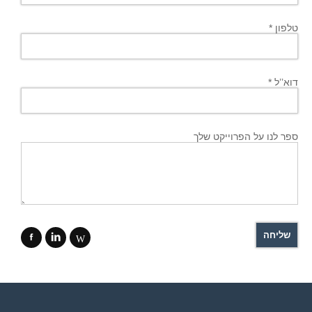
טלפון *
דוא’’ל *
ספר לנו על הפרוייקט שלך
f
i
W