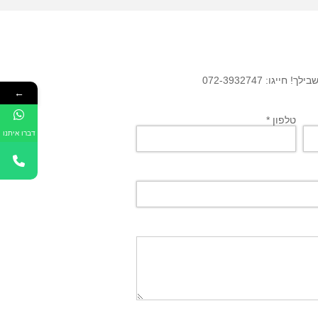
גו: 072-3932747
←
טלפון *
דברו איתנו