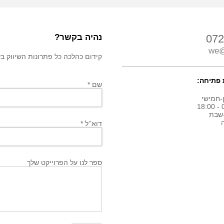
072
נהיה בקשר?
we@
קידום כהלכה כל פתרונות השיווק בשבילך! חיי
פתיחה:
שם *
-חמישי
0
שבת
דוא’’ל *
ספר לנו על הפרוייקט שלך