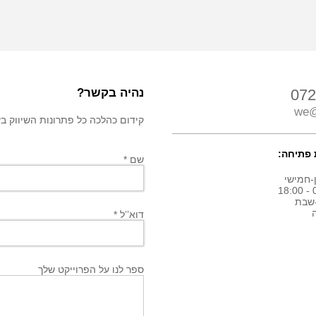
072
נהיה בקשר?
we@
קידום כהלכה כל פתרונות השיווק בשבילך! חיי
פתיחה:
שם *
-חמישי
0
שבת
דוא’’ל *
ספר לנו על הפרוייקט שלך