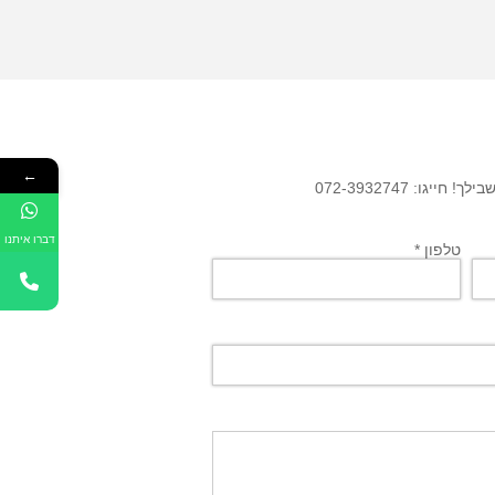
←
גו: 072-3932747
דברו איתנו
טלפון *