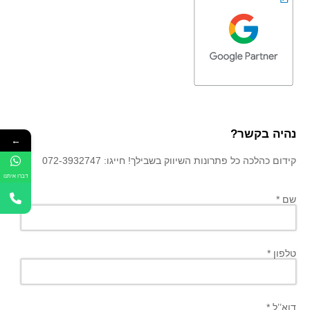
נהיה בקשר?
←
קידום כהלכה כל פתרונות השיווק בשבילך! חייגו: 072-3932747
דברו איתנו
שם *
טלפון *
דוא’’ל *