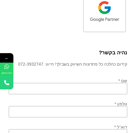
נהיה בקשר?
←
קידום כהלכה כל פתרונות השיווק בשבילך! חייגו: 072-3932747
דברו איתנו
שם *
טלפון *
דוא’’ל *